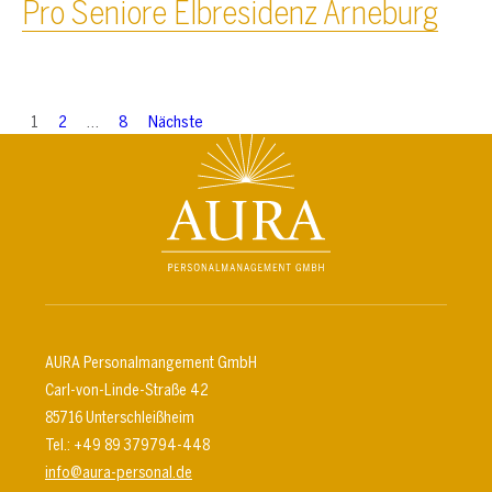
Pro Seniore Elbresidenz Arneburg
S
1
2
…
8
Nächste
e
i
t
e
n
n
AURA Personalmangement GmbH
Carl-von-Linde-Straße 42
u
85716 Unterschleißheim
m
Tel.: +49 89 379794-448
info@aura-personal.de
m