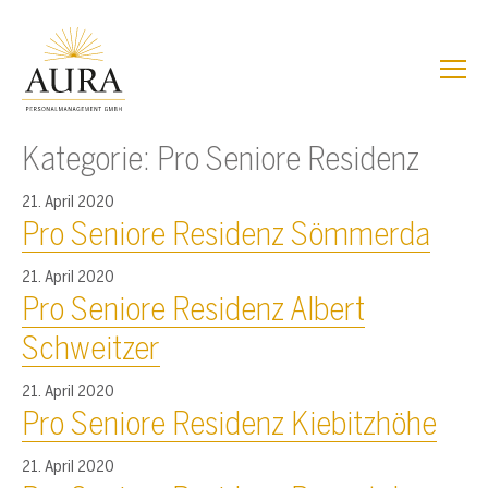
Z
Z
u
u
m
m
I
H
n
a
h
u
Kategorie:
Pro Seniore Residenz
a
p
l
t
21. April 2020
t
m
Pro Seniore Residenz Sömmerda
e
n
ü
21. April 2020
Pro Seniore Residenz Albert
Schweitzer
21. April 2020
Pro Seniore Residenz Kiebitzhöhe
21. April 2020