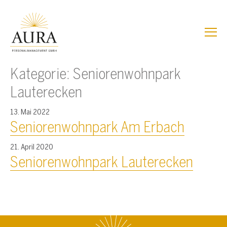
Z
Z
u
u
m
m
I
H
n
a
h
u
Kategorie:
Seniorenwohnpark
a
p
l
t
Lauterecken
t
m
e
13. Mai 2022
n
Seniorenwohnpark Am Erbach
ü
21. April 2020
Seniorenwohnpark Lauterecken